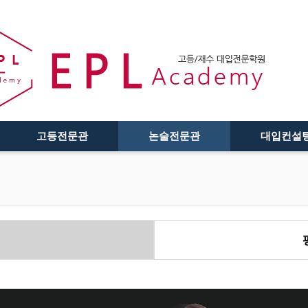
고등전문관
논술전문관
대입컨설