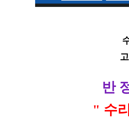
고
반 
" 수