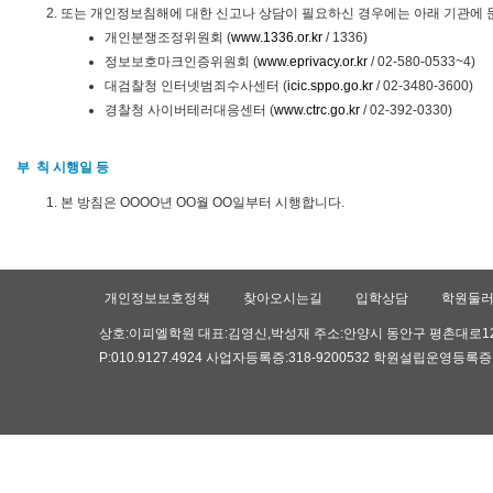
또는 개인정보침해에 대한 신고나 상담이 필요하신 경우에는 아래 기관에 
개인분쟁조정위원회 (
www.1336.or.kr
/ 1336)
정보보호마크인증위원회 (
www.eprivacy.or.kr
/ 02-580-0533~4)
대검찰청 인터넷범죄수사센터 (
icic.sppo.go.kr
/ 02-3480-3600)
경찰청 사이버테러대응센터 (
www.ctrc.go.kr
/ 02-392-0330)
부 칙 시행일 등
본 방침은 OOOO년 OO월 OO일부터 시행합니다.
개인정보보호정책
찾아오시는길
입학상담
학원둘
상호:이피엘학원 대표:김영신,박성재 주소:안양시 동안구 평촌대로126,귀인
P:010.9127.4924 사업자등록증:318-9200532 학원설립운영등록증